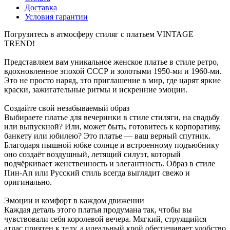
Доставка
Условия гарантии
Погрузитесь в атмосферу стиляг с платьем VINTAGE
TREND!
Представляем вам уникальное женское платье в стиле ретро,
вдохновленное эпохой СССР и золотыми 1950-ми и 1960-ми.
Это не просто наряд, это приглашение в мир, где царят яркие
краски, зажигательные ритмы и искренние эмоции.
Создайте свой незабываемый образ
Выбираете платье для вечеринки в стиле стиляги, на свадьбу
или выпускной? Или, может быть, готовитесь к корпоративу,
банкету или юбилею? Это платье — ваш верный спутник.
Благодаря пышной юбке солнце и встроенному подъюбнику
оно создаёт воздушный, летящий силуэт, который
подчёркивает женственность и элегантность. Образ в стиле
Пин-Ап или Русский стиль всегда выглядит свежо и
оригинально.
Эмоции и комфорт в каждом движении
Каждая деталь этого платья продумана так, чтобы вы
чувствовали себя королевой вечера. Мягкий, струящийся
атлас приятен к телу, а идеальный крой обеспечивает удобство