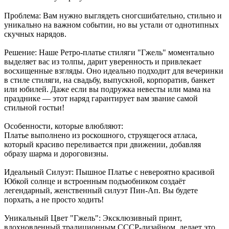
Проблема: Вам нужно выглядеть сногсшибательно, стильно и
уникально на важном событии, но вы устали от однотипных
скучных нарядов.
Решение: Наше Ретро-платье стиляги "Гжель" моментально
выделяет вас из толпы, дарит уверенность и привлекает
восхищенные взгляды. Оно идеально подходит для вечеринки
в стиле стиляги, на свадьбу, выпускной, корпоратив, банкет
или юбилей. Даже если вы подружка невесты или мама на
празднике — этот наряд гарантирует вам звание самой
стильной гостьи!
Особенности, которые влюбляют:
Платье выполнено из роскошного, струящегося атласа,
который красиво переливается при движении, добавляя
образу шарма и дороговизны.
Идеальный Силуэт: Пышное Платье с невероятно красивой
Юбкой солнце и встроенным подъюбником создаёт
легендарный, женственный силуэт Пин-Ап. Вы будете
порхать, а не просто ходить!
Уникальный Цвет "Гжель": Эксклюзивный принт,
вдохновленный традиционным СССР-дизайном, делает это