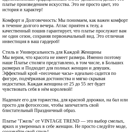
платье произведением искусства. Это не просто цвет, это
история и характер!
Комфорт и Долговечность: Мы понимаем, как важен комфорт
в течение долгого вечера. Атлас приятен к телу, а
качественный пошив гарантирует, что платье прослужит вам
не один сезон, сохраняя первоначальный вид. Это отличная
инвестиция в ваш гардероб!
Стиль и Универсальность для Каждой Женщины
Мы верим, что красота не имеет размера. Именно поэтому
наше Платье стиляги представлено, в том числе, в Больших
размерах и Подходит для полных женщин и девушек.
Эффектный крой «песочные часы» идеально садится по
фигуре, подчёркивая достоинства и мягко скрывая
недостатки. Каждая женщина от 25 до 55 лет будет
чувствовать себя в нём королевой!
Наденьте его для торжества, для красной дорожки, на бал или
просто для фотосессии, чтобы запечатлеть свой
блистательный Праздничный образ.
Платье "Гжель" от VINTAGE TREND — это выбор смелых,
ярких и уверенных в себе женщин. Не просто следуйте моде,
создавайте свой стиль!